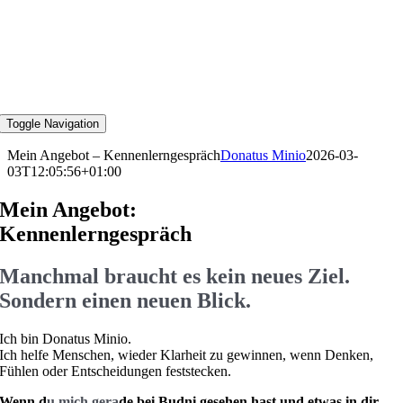
Toggle Navigation
Mein Angebot – Kennenlerngespräch
Donatus Minio
2026-03-
03T12:05:56+01:00
Mein Angebot:
Kennenlern­gespräch
Manchmal braucht es kein neues Ziel.
Sondern einen neuen Blick.
Ich bin Donatus Minio.
Ich helfe Menschen, wieder Klarheit zu gewinnen, wenn Denken,
Fühlen oder Entscheidungen feststecken.
Wenn d
u mich gera
de bei Budni gesehen hast und etwas in dir