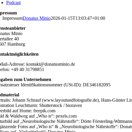
Podcast
pressum
Impressum
Donatus Minio
2026-01-15T13:03:47+01:00
ensteanbieter
natus Minio
ertallee 40
607 Hamburg
ntaktmöglichkeiten
Mail-Adresse: kontakt@donatusminio.de
lefon: +49 40 31798851
gaben zum Unternehmen
satzsteuer Identifikationsnummer (USt-ID): DE346182095
ldmaterial
rtraits: Johann Schrauf (www.layoutundfotografie.de), Hans-Günter Li
lustration Leuchtturm: Shutterstock / bioraven
erbild auf Home: freepik.com
ld & Waldweg auf „Who is“: pexels.com
turbild auf „Neurobiologische Nährstoffe“: Dörte Försterling-Wittman
gänzende Fotos auf „Who is“ & „Neurobiologische Nährstoffe“: Donat
llage auf „Vielseitigkeit“: Donatus Minio