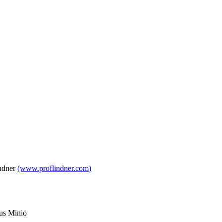
ndner
(www.proflindner.com)
n
us Minio