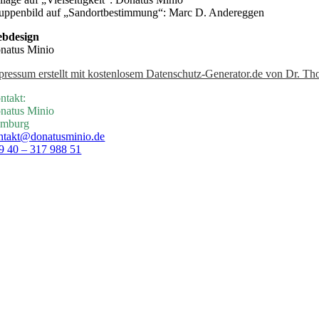
uppenbild auf „Sandortbestimmung“: Marc D. Andereggen
bdesign
natus Minio
pressum erstellt mit kostenlosem Datenschutz-Generator.de von Dr. 
ntakt:
natus Minio
mburg
ntakt@donatusminio.de
9 40 – 317 988 51