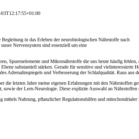
-03T12:17:55+01:00
e Begleitung in das Erleben der neurobiologischen Nährstoffe nach
r unser Nervensystem sind essenziell um eine
n, Spurenelemente und Mikronährstoffe die uns heute häufig fehlen, die
Ebene substantiell stärken. Gerade für sensitive und vielinteressiert
 des Adrenalinspiegels und Verbesserung der Schlafqualität. Raus aus
über die letzten Jahre meine eigenen Erfahrungen mit den Nährstoffen 
 sowie der Lern-Neurologie. Diese explizite Auswahl an Nährstoffen st
ig mittels Nahrung, pflanzlicher Regulationshilfen und mitochondrialer