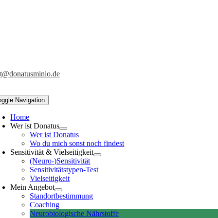
t@donatusminio.de
oggle Navigation
Home
Wer ist Donatus
Wer ist Donatus
Wo du mich sonst noch findest
Sensitivität & Vielseitigkeit
(Neuro-)Sensitivität
Sensitivitätstypen-Test
Vielseitigkeit
Mein Angebot
Standortbestimmung
Coaching
Neurobiologische Nährstoffe