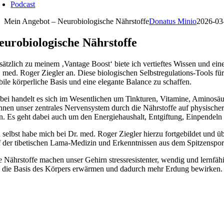
Podcast
Mein Angebot – Neurobiologische Nährstoffe
Donatus Minio
2026-03
euro­biologische Nährstoffe
sätzlich zu meinem ‚Vantage Boost‘ biete ich vertieftes Wissen und ein
. med. Roger Ziegler an. Diese biologischen Selbstregulations-Tools fü
abile körperliche Basis und eine elegante Balance zu schaffen.
bei handelt es sich im Wesentlichen um Tinkturen, Vitamine, Aminosäure
nnen unser zentrales Nervensystem durch die Nährstoffe auf physischer 
in. Es geht dabei auch um den Energiehaushalt, Entgiftung, Einpendeln
h selbst habe mich bei Dr. med. Roger Ziegler hierzu fortgebildet und 
f der tibetischen Lama-Medizin und Erkenntnissen aus dem Spitzensport,
e Nährstoffe machen unser Gehirn stressresistenter, wendig und lernfäh
e die Basis des Körpers erwärmen und dadurch mehr Erdung bewirken.